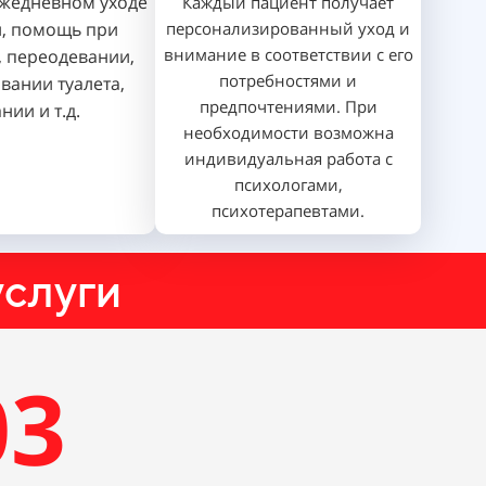
жедневном уходе
Каждый пациент получает
й, помощь при
персонализированный уход и
внимание в соответствии с его
 переодевании,
потребностями и
вании туалета,
предпочтениями. При
нии и т.д.
необходимости возможна
индивидуальная работа с
психологами,
психотерапевтами.
слуги
03