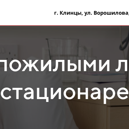
г. Клинцы, ул. Ворошилова
 пожилыми 
стационар