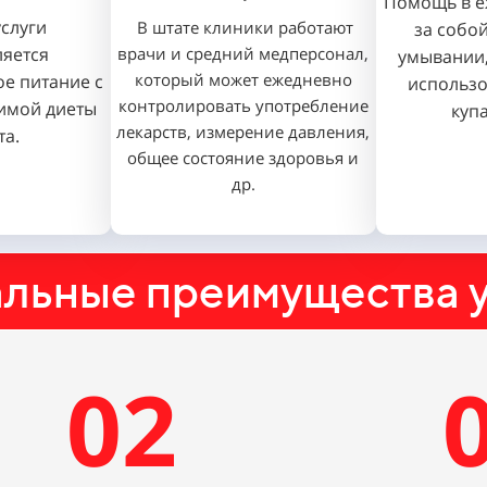
Помощь в е
услуги
В штате клиники работают
за собо
ляется
врачи и средний медперсонал,
умывании,
который может ежедневно
е питание с
использо
контролировать употребление
имой диеты
купа
лекарств, измерение давления,
та.
общее состояние здоровья и
др.
льные преимущества у
02