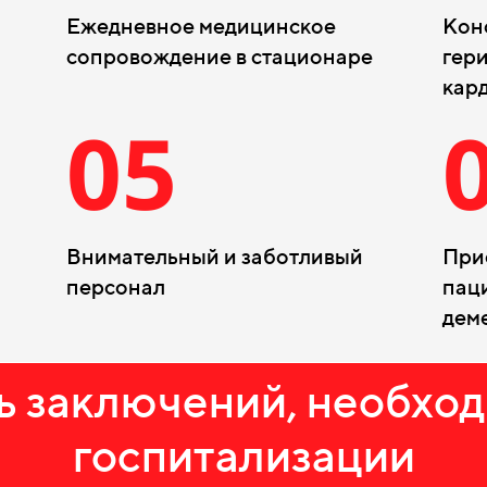
Ежедневное медицинское
Кон
сопровождение в стационаре
гери
кард
05
Внимательный и заботливый
При
персонал
пац
дем
 заключений, необхо
госпитализации