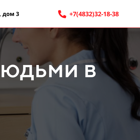
+7(4832)32-18-38
, дом 3
людьми в
е