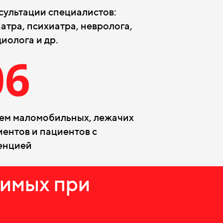
сультации специалистов:
атра, психиатра, невролога,
иолога и др.
06
ем маломобильных, лежачих
иентов и пациентов с
енцией
димых при